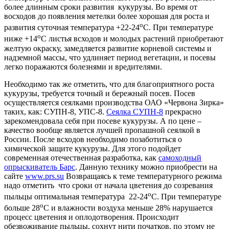
более длинным сроки развития кукурузы. Во время от
восходов до появления метелки более хорошая для роста и
о
развития суточная температура +22-24
С. При температуре
о
ниже +14
С листья всходов и молодых растений приобретают
желтую окраску, замедляется развитие корневой системы и
надземной массы, что удлиняет период вегетации, и посевы
легко поражаются болезнями и вредителями.
Необходимо так же отметить, что для благоприятного роста
кукурузы, требуется точный и бережный посев. Посев
осуществляется сеялками производства ОАО «Червона Зирка»
таких, как: СУПН-8, УПС-8.
Сеялка СУПН-8
прекрасно
зарекомендовала себя при посеве кукурузы. А по цене –
качество вообще является лучшей пропашной сеялкой в
России. После всходов необходимо позаботиться о
химической защите кукурузы. Для этого подойдет
современная отечественная разработка, как
самоходный
опрыскиватель Барс
. Данную технику можно приобрести на
сайте
www.prs.su
Возвращаясь к теме температурного режима
надо отметить что сроки от начала цветения до созревания
о
пыльцы оптимальная температура 22-24
С. При температуре
о
больше 28
С и влажности воздуха меньше 28% нарушается
процесс цветения и оплодотворения. Происходит
обезвоживание пыльцы, сохнут нити початков, по этому не