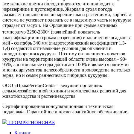
все женские цветки оплодотворяются, что приводит к
череззернице и пустозернице. Жаркая и сухая погода
вызывает повышенное испарение влаги растениями, корневая
система не успевает подавать ее в надземную часть и кукуруза
страдает от засухи. На Орловщине при сумме активных
о
температур 2250-2300
(важнейший показатель
классификации по срокам созревания) и количестве осадков за
май - сентябрь 340 мм (гидротермический коэффициент 1,3-
1,4) создаются оптимальные условия для опыления и
оплодотворения кукурузы. Поэтому озерненность початков
кукурузы на территории нашей области очень высокая – 90-
95%, а в отдельные годы достигает 100% и является одним из
многих аргументов целесообразности производства не только
зерна, но и семян раннеспелых гибридов кукурузы.
ООО «ПромРегионСнаб» – ведущий поставщик
сельскохозяйственной техники и комплексных решений для
животноводства и растениеводства.
Сертифицированная консультационная и техническая
поддержка. Гарантийное и послегарантийное обслуживание.
ПРОМРЕГИОНСНАБ
Каталог