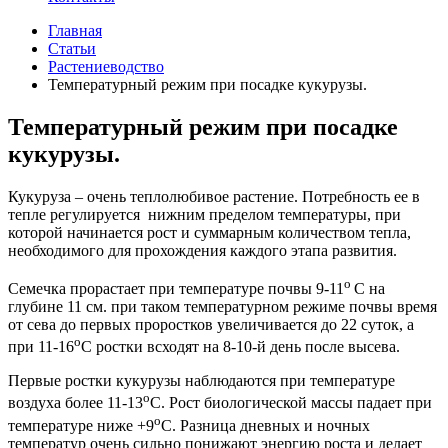
Главная
Статьи
Растениеводство
Температурный режим при посадке кукурузы.
Температурный режим при посадке
кукурузы.
Кукуруза – очень теплолюбивое растение. Потребность ее в
тепле регулируется нижним пределом температуры, при
которой начинается рост и суммарным количеством тепла,
необходимого для прохождения каждого этапа развития.
о
Семечка прорастает при температуре почвы 9-11
С на
глубине 11 см. при таком температурном режиме почвы время
от сева до первых проростков увеличивается до 22 суток, а
о
при 11-16
С ростки всходят на 8-10-й день после высева.
Первые ростки кукурузы наблюдаются при температуре
о
воздуха более 11-13
С. Рост биологической массы падает при
о
температуре ниже +9
С. Разница дневных и ночных
температур очень сильно понижают энергию роста и делает